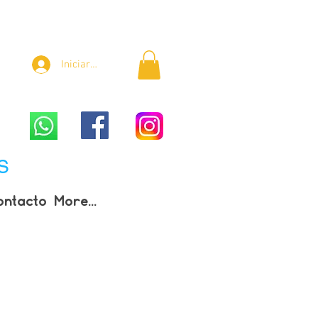
Iniciar sesión
S
ontacto
More...