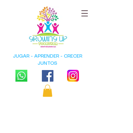
JUGAR - APRENDER - CRECER
JUNTOS