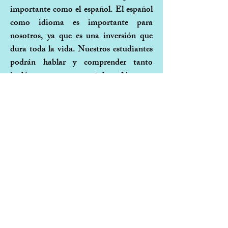
importante como el español. El español
como idioma es importante para
nosotros, ya que es una inversión que
dura toda la vida. Nuestros estudiantes
podrán hablar y comprender tanto
inglés como español. Nuestros
estudiantes aprenden todos los días y los
temas aplicables (interacciones diarias,
colores, números, formas, rutinas,
comandos, etc.)